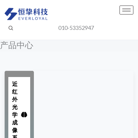
跳
至
内
010-53352947
容
产品中心
近
红
外
光
学
成
像
系