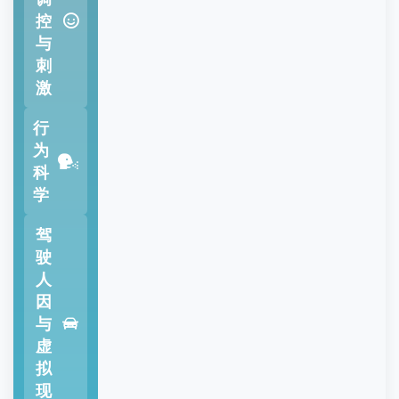
控
与
刺
激
行
为
科
学
驾
驶
人
因
与
虚
拟
现