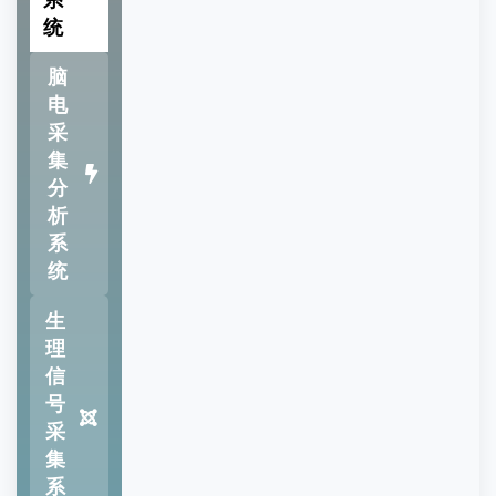
统
脑
电
采
集
分
析
系
统
生
理
信
号
采
集
系