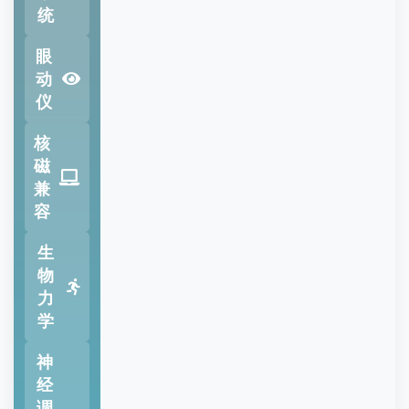
统
眼
动
仪
核
磁
兼
容
生
物
力
学
神
经
调