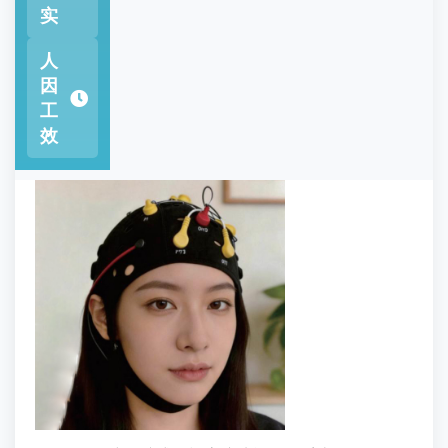
实
人
因
工
效