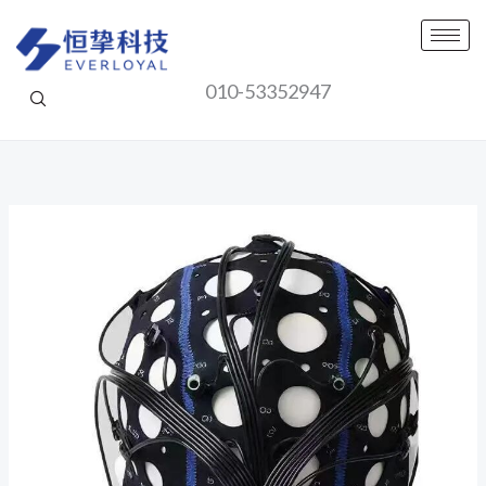
跳
至
内
010-53352947
容