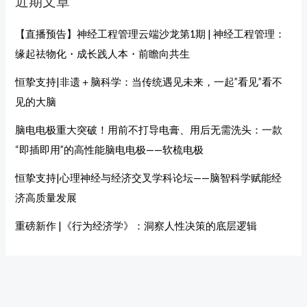
近期文章
【直播预告】神经工程管理云端沙龙第1期 | 神经工程管理：
缘起祛物化・成长践人本・前瞻向共生
恒挚支持|非遗＋脑科学：当传统遇见未来，一起”看见”看不
见的大脑
脑电电极重大突破！用前不打导电膏、用后无需洗头：一款
“即插即用”的高性能脑电电极——软梳电极
恒挚支持|心理神经与经济交叉学科论坛——脑智科学赋能经
济高质量发展
重磅新作 |《行为经济学》：洞察人性决策的底层逻辑