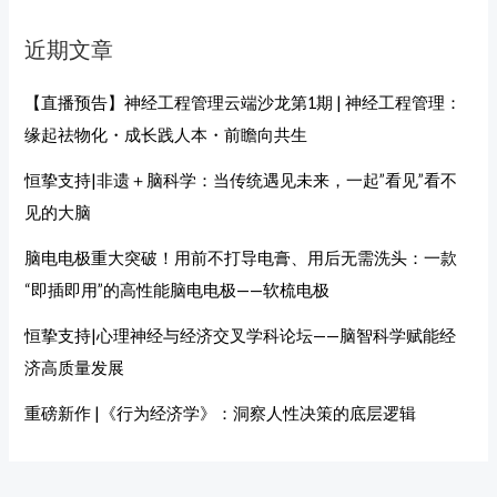
近期文章
【直播预告】神经工程管理云端沙龙第1期 | 神经工程管理：
缘起祛物化・成长践人本・前瞻向共生
恒挚支持|非遗＋脑科学：当传统遇见未来，一起”看见”看不
见的大脑
脑电电极重大突破！用前不打导电膏、用后无需洗头：一款
“即插即用”的高性能脑电电极——软梳电极
恒挚支持|心理神经与经济交叉学科论坛——脑智科学赋能经
济高质量发展
重磅新作 |《行为经济学》：洞察人性决策的底层逻辑