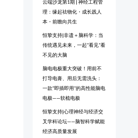
云端沙龙第1期 | 神经工程管
理：缘起祛物化・成长践人
本・前瞻向共生
恒挚支持|非遗＋脑科学：当
传统遇见未来，一起”看见”看
不见的大脑
脑电电极重大突破！用前不
打导电膏、用后无需洗头：
一款“即插即用”的高性能脑电
电极——软梳电极
恒挚支持|心理神经与经济交
叉学科论坛——脑智科学赋能
经济高质量发展