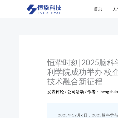
跳
首页
关
至
内
容
恒挚时刻|2025
利学院成功举办 校
技术融合新征程
发表评论
/
公司活动
/ 作者：
hengzhike
2025年12月6日，2025脑